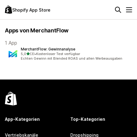
Shopify App Store
Apps von MerchantFlow
1 App
MerchantFlow: Gewinnanalyse
von 5 Sternen
5,0
(3)
•
Kostenloser Test verfügbar
3 Rezensionen insgesamt
Echten Gewinn mit Blended ROAS und allen Werbeausgaben
App-Kategorien
Top-Kategorien
Vertriebskanäle
Dropshipping