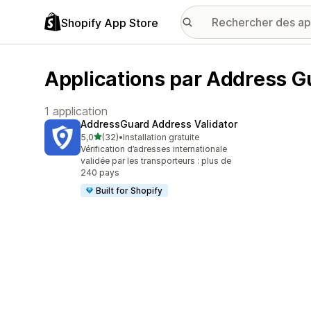
Shopify App Store
Applications par Address G
1 application
AddressGuard Address Validator
étoile(s) sur 5
5,0
(32)
•
Installation gratuite
32 avis au total
Vérification d’adresses internationale
validée par les transporteurs : plus de
240 pays
Built for Shopify