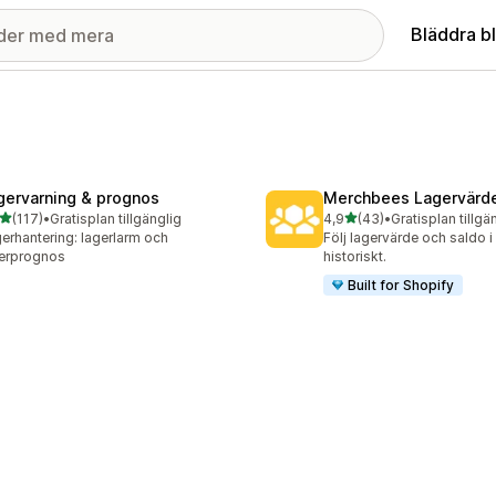
Bläddra b
gervarning & prognos
Merchbees Lagervärd
av 5 stjärnor
av 5 stjärnor
(117)
•
Gratisplan tillgänglig
4,9
(43)
•
Gratisplan tillgä
 recensioner totalt
43 recensioner totalt
erhantering: lagerlarm och
Följ lagervärde och saldo i 
erprognos
historiskt.
Built for Shopify