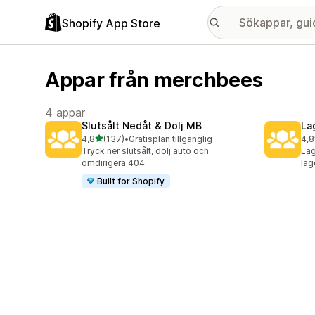
Shopify App Store
Appar från merchbees
4 appar
Slutsålt Nedåt & Dölj MB
La
av 5 stjärnor
4,8
(137)
•
Gratisplan tillgänglig
4,8
137 recensioner totalt
117
Tryck ner slutsålt, dölj auto och
Lag
omdirigera 404
lag
Built for Shopify