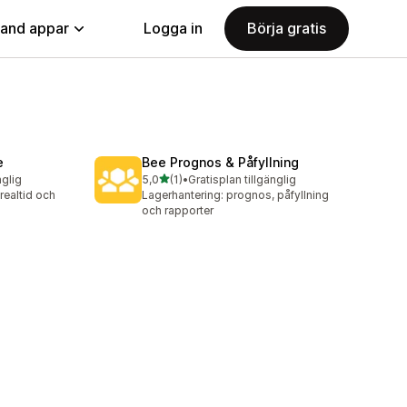
land appar
Logga in
Börja gratis
e
Bee Prognos & Påfyllning
av 5 stjärnor
nglig
5,0
(1)
•
Gratisplan tillgänglig
1 recensioner totalt
realtid och
Lagerhantering: prognos, påfyllning
och rapporter