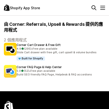
Shopify App Store
由 Corner: Referrals, Upsell & Rewards 提供的應
用程式
2 個應用程式
Corner Cart Drawer & Free Gift
滿分 5 顆星
4.9
(295)
•
Free plan available
共有 295 則評價
Slide Cart drawer with free gift, cart upsell & volume bundles
Built for Shopify
Corner FAQ Page & Help Center
滿分 5 顆星
5.0
(52)
•
Free plan available
共有 52 則評價
Build SEO friendly FAQ Page, Helpdesk & FAQ accordions