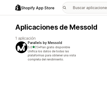
Shopify App Store
Aplicaciones de Messold
1 aplicación
Parallels by Messold
de 5 estrellas
5.0
(1)
•
Plan gratis disponible
1 reseñas en total
Unifica los datos de todas las
plataformas para obtener una vista
completa del rendimiento.