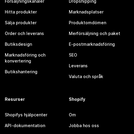
Försäljningskanaler
Dropshipping
Hitta produkter
Marknadsplatser
Sälja produkter
Produktomdömen
Order och leverans
Merförsäljning och paket
Butiksdesign
E-postmarknadsföring
Marknadsföring och
SEO
konvertering
Leverans
Butikshantering
Valuta och språk
Resurser
Shopify
Shopifys hjälpcenter
Om
API-dokumentation
Jobba hos oss