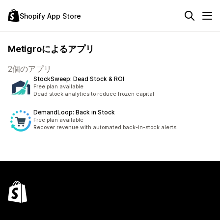
Shopify App Store
Metigroによるアプリ
2個のアプリ
StockSweep: Dead Stock & ROI
Free plan available
Dead stock analytics to reduce frozen capital
DemandLoop: Back in Stock
Free plan available
Recover revenue with automated back-in-stock alerts