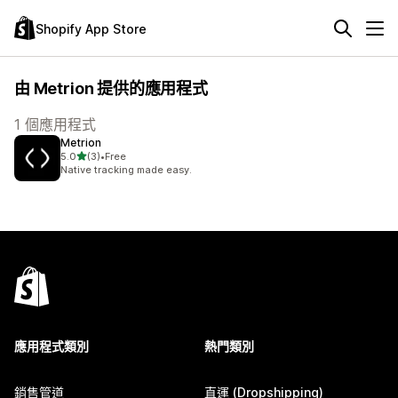
Shopify App Store
由 Metrion 提供的應用程式
1 個應用程式
Metrion
滿分 5 顆星
5.0
(3)
•
Free
共有 3 則評價
Native tracking made easy.
應用程式類別
熱門類別
銷售管道
直運 (Dropshipping)