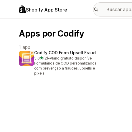
Shopify App Store
Apps por Codify
1 app
Codify COD Form Upsell Fraud
de 5 estrelas
5,0
(2)
•
Plano gratuito disponível
2 avaliações ao todo
Formulários de COD personalizados
com prevenção a fraudes, upsells e
pixels