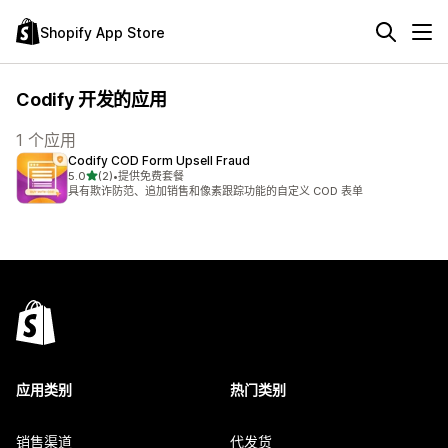
Shopify App Store
Codify 开发的应用
1 个应用
Codify COD Form Upsell Fraud
星（满分 5 星）
5.0
(2)
•
提供免费套餐
总共 2 条评论
具有欺诈防范、追加销售和像素跟踪功能的自定义 COD 表单
应用类别
热门类别
销售渠道
代发货