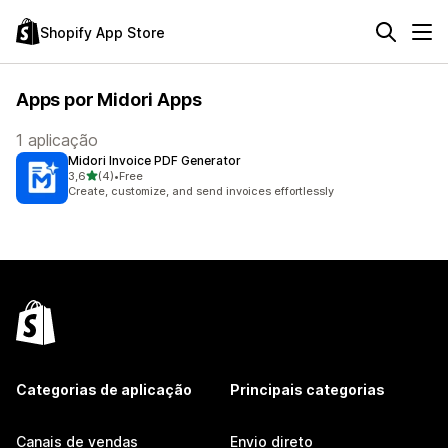
Shopify App Store
Apps por Midori Apps
1 aplicação
Midori Invoice PDF Generator
de 5 estrelas
3,6
(4)
•
Free
4 total de avaliações
Create, customize, and send invoices effortlessly
Categorias de aplicação
Principais categorias
Canais de vendas
Envio direto