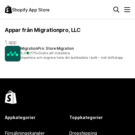
Shopify App Store
Appar från Migrationpro, LLC
1 app
MigrationPro: Store Migration
av 5 stjärnor
5,0
(171)
•
Gratis att installera
171 recensioner totalt
Importera och migrera hela din butiksdata i bulk – noll driftstopp
Appkategorier
Toppkategorier
Försäljningskanaler
Dropshipping