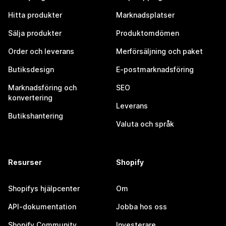
Hitta produkter
Marknadsplatser
Sälja produkter
Produktomdömen
Order och leverans
Merförsäljning och paket
Butiksdesign
E-postmarknadsföring
Marknadsföring och
SEO
konvertering
Leverans
Butikshantering
Valuta och språk
Resurser
Shopify
Shopifys hjälpcenter
Om
API-dokumentation
Jobba hos oss
Shopify Community
Investerare