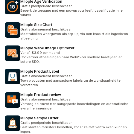
Milople Age Verification
Gratis proefperiode beschikbaar
Beperk de toegang met een pop-up voor leeftijdsverificatie in je
winkel.
Milople Size Chart
Gratis abonnement beschikbaar
Maattabellen weergeven als pop-up, via een knop of als ingesloten
afbeelding
Milople WebP Image Optimizer
Vanaf $3.99 per maand
Converteer afbeeldingen naar WebP voor snellere laadtijden en
betere SEO.
Milople Product Label
Gratis abonnement beschikbaar
Toon producten met aanpasbare labels om de zichtbaarheid te
verbeteren.
Milople Product review
Gratis abonnement beschikbaar
Verhoog de omzet met aangepaste beoordelingen en automatische
e-mailherinneringen
Milople Sample Order
Gratis proefperiode beschikbaar
Laat klanten monsters bestellen, zodat ze met vertrouwen kunnen
kopen.