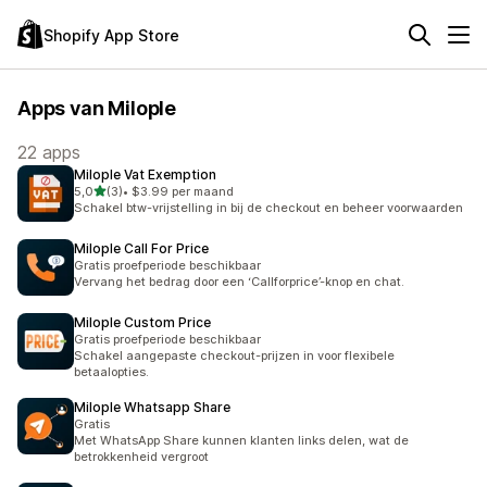
Shopify App Store
Apps van Milople
22 apps
Milople Vat Exemption
van 5 sterren
5,0
(3)
•
$3.99 per maand
3 recensies in totaal
Schakel btw-vrijstelling in bij de checkout en beheer voorwaarden
Milople Call For Price
Gratis proefperiode beschikbaar
Vervang het bedrag door een ‘Callforprice’-knop en chat.
Milople Custom Price
Gratis proefperiode beschikbaar
Schakel aangepaste checkout-prijzen in voor flexibele
betaalopties.
Milople Whatsapp Share
Gratis
Met WhatsApp Share kunnen klanten links delen, wat de
betrokkenheid vergroot