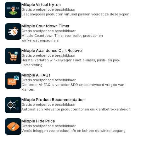
Milople Virtual try‑on
Gratis proefperiode beschikbaar
Laat shoppers producten virtueel passen voordat ze deze kopen
Milople Countdown Timer
Gratis proefperiode beschikbaar
Milople Countdown Timer voor balk-, product- en
winkelwagenpagina's
Milople Abandoned Cart Recover
Gratis proefperiode beschikbaar
Herstel verlaten winkelwagens met e-mails, push- en pop-
upmarketing
Milople AI FAQs
Gratis proefperiode beschikbaar
Genereer AI-FAQ's, verbeter SEO en beantwoord vragen van
klanten.
Milople Product Recommendation
Gratis proefperiode beschikbaar
Automatisch relevante producten tonen om klantbetrokkenheid t
Milople Hide Price
Gratis proefperiode beschikbaar
Vereis inloggen voor productinfo en beheer de winkeltoegang