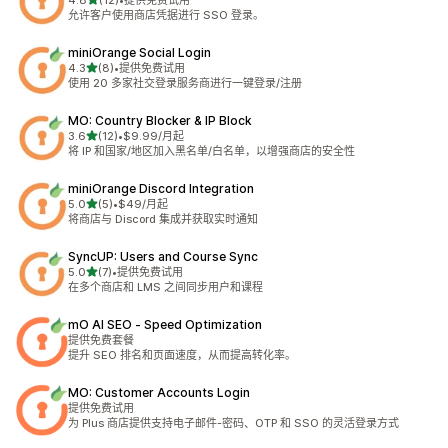
4.8
(12)
•
提供免费试用
总共 12 条评论
允许客户使用商店凭据进行 SSO 登录。
miniOrange Social Login
星（满分 5 星）
4.3
(8)
•
提供免费试用
总共 8 条评论
使用 20 多家社交登录服务商进行一键登录/注册
MO: Country Blocker & IP Block
星（满分 5 星）
3.6
(12)
•
$9.99/月起
总共 12 条评论
将 IP 和国家/地区加入黑名单/白名单，以增强商店的安全性
miniOrange Discord Integration
星（满分 5 星）
5.0
(5)
•
$49/月起
总共 5 条评论
将商店与 Discord 集成并获取实时通知
SyncUP: Users and Course Sync
星（满分 5 星）
5.0
(7)
•
提供免费试用
总共 7 条评论
在多个商店和 LMS 之间同步用户和课程
mO AI SEO ‑ Speed Optimization
提供免费套餐
提升 SEO 排名和页面速度，从而提高转化率。
MO: Customer Accounts Login
提供免费试用
为 Plus 商店提供支持电子邮件-密码、OTP 和 SSO 的灵活登录方式