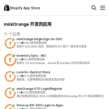
Shopify App Store
miniOrange 开发的应用
11 个应用
miniOrange Single Sign On‑SSO
星（满分 5 星）
5.0
(56)
•
提供免费试用
总共 56 条评论
适用于 B2C/B2B 商店，使用任何 IDP 进行一键式单点登录
Inventory Sync ‑ MO
星（满分 5 星）
5.0
(5)
•
提供免费试用
总共 5 条评论
适用于 SS Activewear、Amrod 和 SanMar 的实时库存同步
LockOn‑ Restrict Store
星（满分 5 星）
3.9
(27)
•
提供免费试用
总共 27 条评论
按标签、位置等限制访问和锁定商店内容
miniOrange OTP Login/Register
星（满分 5 星）
4.1
(21)
•
提供免费试用
总共 21 条评论
通过双重身份验证 (2FA) 以及邮箱/短信/WhatsApp 的 OTP 验证保障安全
Store as IDP‑SSO Login to Apps
星（满分 5 星）