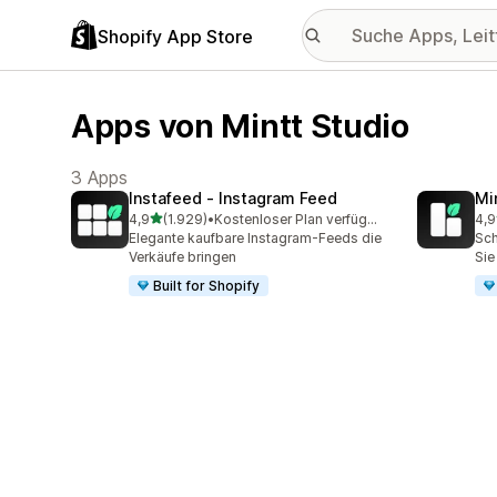
Shopify App Store
Apps von Mintt Studio
3 Apps
Instafeed ‑ Instagram Feed
Mi
von 5 Sternen
4,9
(1.929)
•
Kostenloser Plan verfügbar
4,9
1929 Rezensionen insgesamt
25 
Elegante kaufbare Instagram-Feeds die
Sch
Verkäufe bringen
Sie
Built for Shopify