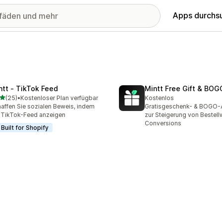
Apps durchs
ntt ‑ TikTok Feed
Mintt Free Gift & BOG
von 5 Sternen
(25)
•
Kostenloser Plan verfügbar
Kostenlos
Rezensionen insgesamt
affen Sie sozialen Beweis, indem
Gratisgeschenk- & BOGO
 TikTok-Feed anzeigen
zur Steigerung von Bestell
Conversions
Built for Shopify