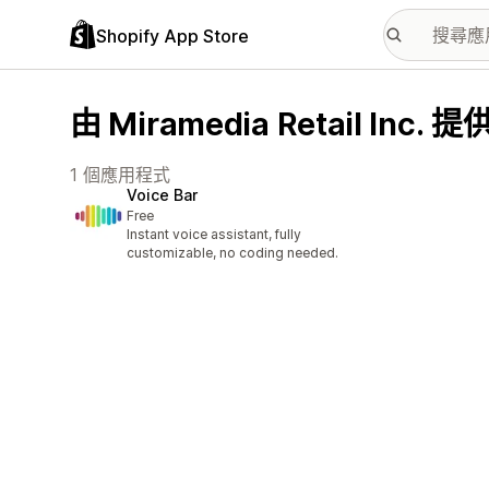
Shopify App Store
由 Miramedia Retail Inc
1 個應用程式
Voice Bar
Free
Instant voice assistant, fully
customizable, no coding needed.