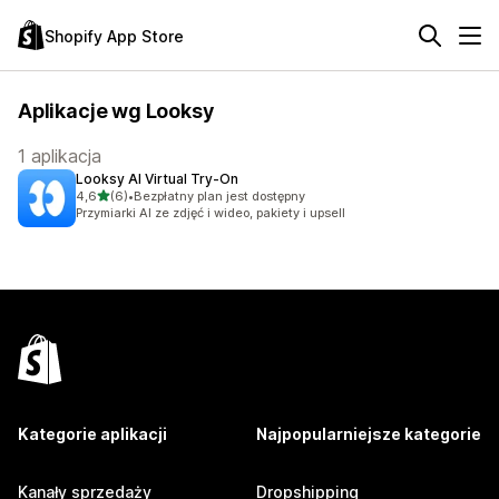
Shopify App Store
Aplikacje wg Looksy
1 aplikacja
Looksy AI Virtual Try‑On
na 5 gwiazdek
4,6
(6)
•
Bezpłatny plan jest dostępny
Łączna liczba recenzji: 6
Przymiarki AI ze zdjęć i wideo, pakiety i upsell
Kategorie aplikacji
Najpopularniejsze kategorie
Kanały sprzedaży
Dropshipping