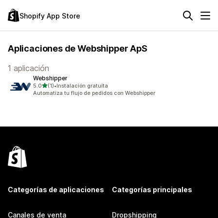
Shopify App Store
Aplicaciones de Webshipper ApS
1 aplicación
Webshipper
de 5 estrellas
5.0
(1)
•
Instalación gratuita
1 reseñas en total
Automatiza tu flujo de pedidos con Webshipper
Categorías de aplicaciones
Categorías principales
Canales de venta
Dropshipping