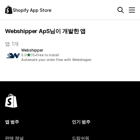
Shopify App Store
Webshipper ApS님이 개발한 앱
앱 1개
Webshipper
별 5개 중
5.0
(1)
•
Free to install
총 리뷰 1개
Automate your order flow with Webshipper
앱 범주
인기 범주
판매 채널
드랍쉬핑