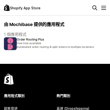
Shopify App Store
由 Mochibase 提供的應用程式
1 個應用程式
Order Routing Plus
Free trial available
Automated order routing & split orders to multiple locations
應用程式類別
熱門類別
銷售管道
直運 (Dropshipping)