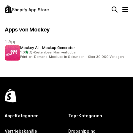
Shopify App Store
Apps von Mockey
1 App
Mockey AI ‑ Mockup Generator
von 5 Sternen
1,0
(1)
•
Kostenloser Plan verfügbar
1 Rezensionen insgesamt
Print-on-Demand-Mockups in Sekunden – über 30.000 Vorlagen
App-Kategorien
Top-Kategorien
Vertriebskanäle
Dropshipping