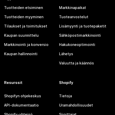
Tuotteiden etsiminen
Markkinapaikat
Tuotteiden myyminen
Tuotearvostelut
Tilaukset ja toimitukset
Lisämyynti ja tuotepaketit
Kaupan suunnittelu
Sähköpostimarkkinointi
Markkinointi ja konversio
Hakukoneoptimointi
Kaupan hallinnointi
Lähetys
Valuutta ja käännös
Resurssit
Shopify
Shopifyn ohjekeskus
Tietoja
API-dokumentaatio
Uramahdollisuudet
Shopify-yhteisö
Sijoittajat