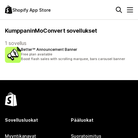
Shopify App Store
KumppaninMoConvert sovellukset
1 sovellus
Better℠ Announcement Banner
Free plan available
Boost flash sales with scrolling marquee, bars carousel banner
Sovellusluokat
Pääluokat
Myyntikanavat
Suoratoimitus