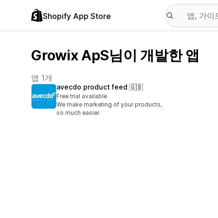
Shopify App Store
Growix ApS님이 개발한 앱
앱 1개
avecdo product feed 🇬🇧
Free trial available
We make marketing of your products,
so much easier.