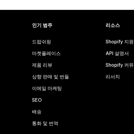
인기 범주
리소스
드랍쉬핑
Shopify 지
마켓플레이스
API 설명서
제품 리뷰
Shopify 커
상향 판매 및 번들
리서치
이메일 마케팅
SEO
배송
통화 및 번역