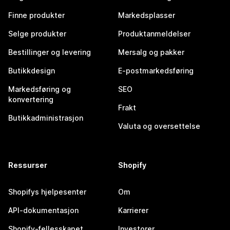
Finne produkter
Markedsplasser
Selge produkter
Produktanmeldelser
Bestillinger og levering
Mersalg og pakker
Butikkdesign
E-postmarkedsføring
Markedsføring og
SEO
konvertering
Frakt
Butikkadministrasjon
Valuta og oversettelse
Ressurser
Shopify
Shopifys hjelpesenter
Om
API-dokumentasjon
Karrierer
Shopify-fellesskapet
Investorer