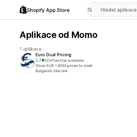
Shopify App Store
Aplikace od Momo
1 aplikace
Euro Dual Pricing
z 5 hvězd
2,7
(2)
•
Free trial available
Celkový počet recenzí: 2
Show EUR + BGN prices to meet
Bulgaria’s new law