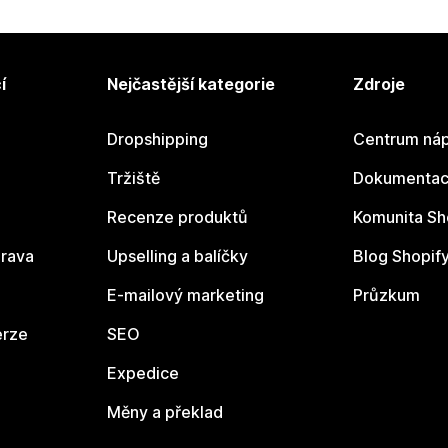
í
Nejčastější kategorie
Zdroje
Dropshipping
Centrum náp
Tržiště
Dokumentace
Recenze produktů
Komunita Sh
rava
Upselling a balíčky
Blog Shopif
E-mailový marketing
Průzkum
erze
SEO
Expedice
Měny a překlad