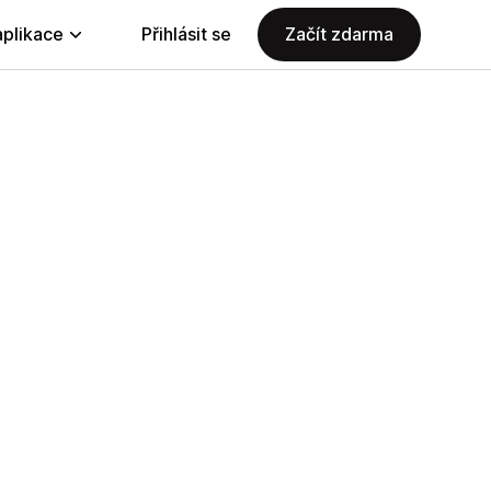
aplikace
Přihlásit se
Začít zdarma