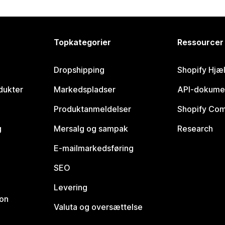
Topkategorier
Ressourcer
Dropshipping
Shopify Hjæ
dukter
Markedspladser
API-dokume
Produktanmeldelser
Shopify Co
g
Mersalg og sampak
Research
E-mailmarkedsføring
SEO
Levering
ion
Valuta og oversættelse