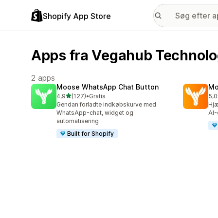
Shopify App Store
Apps fra Vegahub Technolo
2 apps
Moose WhatsApp Chat Button
Mo
ud af 5 stjerner
4,9
(127)
•
Gratis
5,0
127 anmeldelser i alt
452
Gendan forladte indkøbskurve med
Hj
WhatsApp-chat, widget og
AI-
automatisering
Built for Shopify