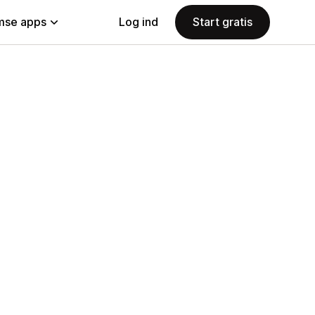
se apps
Log ind
Start gratis