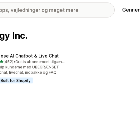
Gennem
gy Inc.
ose AI Chatbot & Live Chat
ud af 5 stjerner
(452)
•
Gratis abonnement tilgængeligt
 anmeldelser i alt
ælp kunderne med UBEGRÆNSET
chat, livechat, indbakke og FAQ
Built for Shopify