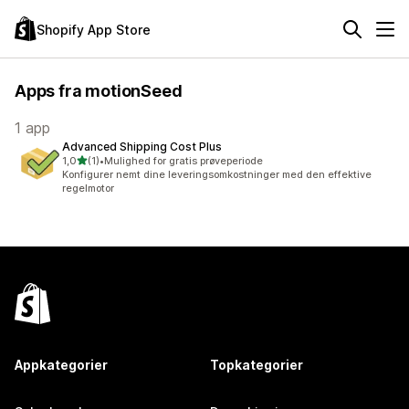
Shopify App Store
Apps fra motionSeed
1 app
Advanced Shipping Cost Plus
ud af 5 stjerner
1,0
(1)
•
Mulighed for gratis prøveperiode
1 anmeldelser i alt
Konfigurer nemt dine leveringsomkostninger med den effektive
regelmotor
Appkategorier
Topkategorier