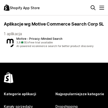
Shopify App Store
Aplikacje wg Motive Commerce Search Corp SL
1 aplikacja
Motive ‑ Privacy‑Minded Search
na 5 gwiazdek
3,8
(8)
•
Free trial available
Łączna liczba recenzji: 8
AI-powered ecommerce search for better product discovery
Kategorie aplikacji
Najpopularniejsze kategorie
Kanały sprzedaży
Dropshipping