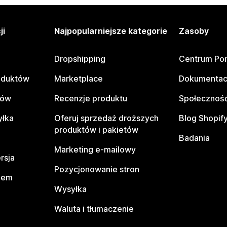
ji
Najpopularniejsze kategorie
Zasoby
Dropshipping
Centrum Po
oduktów
Marketplace
Dokumentac
tów
Recenzje produktu
Społeczność
yłka
Oferuj sprzedaż droższych
Blog Shopif
produktów i pakietów
Badania
Marketing e-mailowy
rsja
Pozycjonowanie stron
pem
Wysyłka
Waluta i tłumaczenie