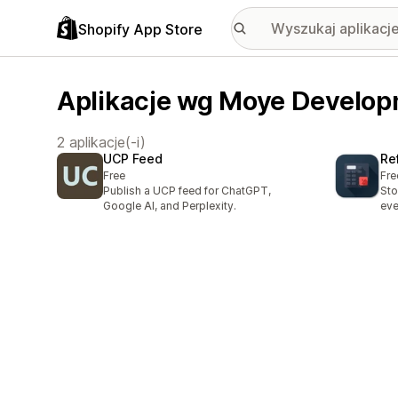
Shopify App Store
Aplikacje wg Moye Develo
2 aplikacje(-i)
UCP Feed
Re
Free
Fre
Publish a UCP feed for ChatGPT,
Sto
Google AI, and Perplexity.
eve