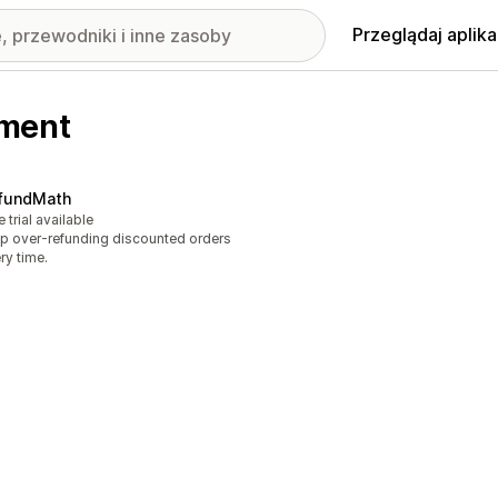
Przeglądaj aplika
pment
fundMath
e trial available
p over-refunding discounted orders
ry time.