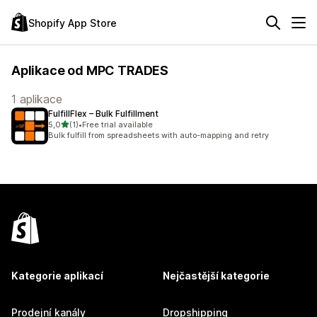
Shopify App Store
Aplikace od MPC TRADES
1 aplikace
FulfillFlex – Bulk Fulfillment
z 5 hvězd
5,0
(1)
•
Free trial available
Celkový počet recenzí: 1
Bulk fulfill from spreadsheets with auto-mapping and retry
Kategorie aplikací
Nejčastější kategorie
Prodejní kanály
Dropshipping