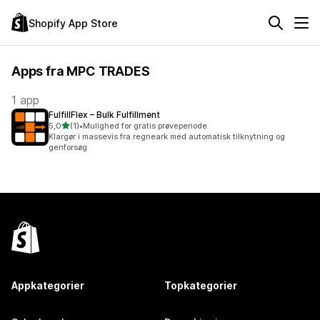
Shopify App Store
Apps fra MPC TRADES
1 app
FulfillFlex – Bulk Fulfillment
ud af 5 stjerner
5,0
(1)
•
Mulighed for gratis prøveperiode
1 anmeldelser i alt
Klargør i massevis fra regneark med automatisk tilknytning og
genforsøg
Appkategorier
Topkategorier