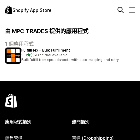
Shopify App Store
由 MPC TRADES 提供的應用程式
1 個應用程式
FulfillFlex – Bulk Fulfillment
滿分 5 顆星
5.0
(1)
•
Free trial available
共有 1 則評價
Bulk fulfill from spreadsheets with auto-mapping and retry
應用程式類別
熱門類別
銷售管道
直運 (Dropshipping)