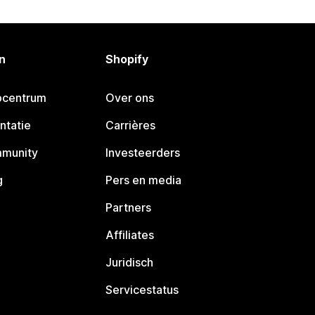
n
Shopify
pcentrum
Over ons
ntatie
Carrières
mmunity
Investeerders
g
Pers en media
Partners
Affiliates
Juridisch
Servicestatus