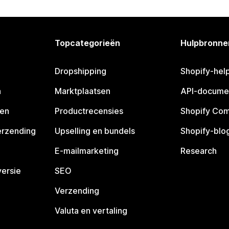
Topcategorieën
Hulpbronne
Dropshipping
Shopify-hel
n
Marktplaatsen
API-docume
pen
Productrecensies
Shopify Co
erzending
Upselling en bundels
Shopify-blo
E-mailmarketing
Research
ersie
SEO
Verzending
Valuta en vertaling