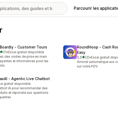
Parcourir les applicat
r
Boardly ‑ Customer Tours
RoundHoop ‑ Cash Ro
étoile(s) sur 5
(1)
•
Essai gratuit disponible
Easy
vis au total
ez des visites de prise en main
étoile(s) sur 5
2,5
(2)
•
Essai gratuit disp
2 avis au total
rayantes et informatives pour les
Arrondi automatique aux c
ents
sur votre PDV
axAI ‑ Agentic Live Chatbot
ai gratuit disponible
tbot IA pour recommander des
duits et répondre aux questions
quentes