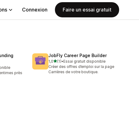
ions
Connexion
Faire un essai gratuit
unding
JobFly Career Page Builder
étoile(s) sur 5
1,0
(1)
•
Essai gratuit disponible
1 avis au total
Créer des offres d’emploi sur la page
onible
Carrières de votre boutique.
entimes près