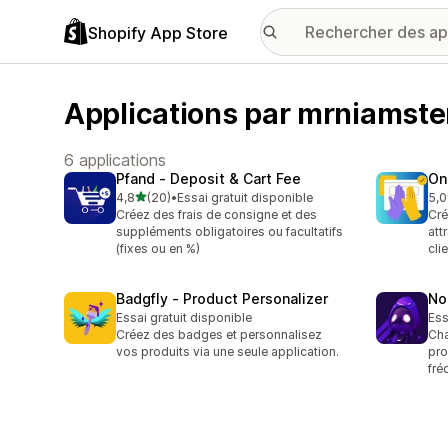
Shopify App Store
Applications par mrniamste
6 applications
Pfand ‑ Deposit & Cart Fee
On
étoile(s) sur 5
4,8
(20)
•
Essai gratuit disponible
5,0
20 avis au total
1 a
Créez des frais de consigne et des
Cré
suppléments obligatoires ou facultatifs
att
(fixes ou en %)
cli
Badgfly ‑ Product Personalizer
No
Essai gratuit disponible
Ess
Créez des badges et personnalisez
Cha
vos produits via une seule application.
pro
fré