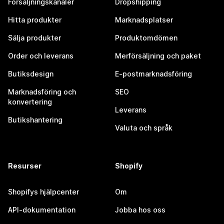
Försäljningskanaler
Dropshipping
Hitta produkter
Marknadsplatser
Sälja produkter
Produktomdömen
Order och leverans
Merförsäljning och paket
Butiksdesign
E-postmarknadsföring
Marknadsföring och
SEO
konvertering
Leverans
Butikshantering
Valuta och språk
Resurser
Shopify
Shopifys hjälpcenter
Om
API-dokumentation
Jobba hos oss