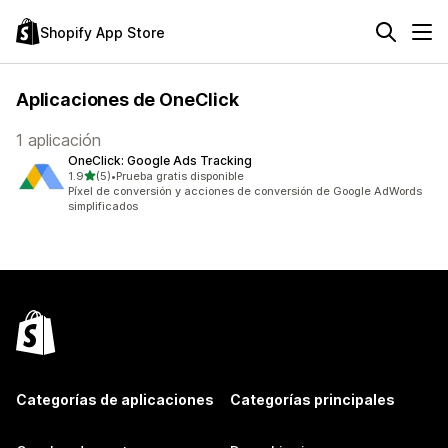
Shopify App Store
Aplicaciones de OneClick
1 aplicación
OneClick: Google Ads Tracking
de 5 estrellas
1.9
(5)
•
Prueba gratis disponible
5 reseñas en total
Píxel de conversión y acciones de conversión de Google AdWords
simplificados
Categorías de aplicaciones
Categorías principales