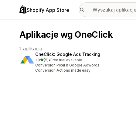
Shopify App Store
Aplikacje wg OneClick
1 aplikacja
OneClick: Google Ads Tracking
na 5 gwiazdek
1,9
(5)
•
Free trial available
Łączna liczba recenzji: 5
Conversion Pixel & Google Adwords
Conversion Actions made easy