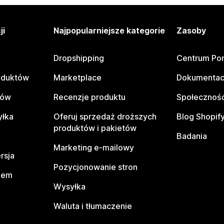
ji
Najpopularniejsze kategorie
Zasoby
Dropshipping
Centrum Po
oduktów
Marketplace
Dokumentac
tów
Recenzje produktu
Społeczność
yłka
Oferuj sprzedaż droższych
Blog Shopif
produktów i pakietów
Badania
Marketing e-mailowy
rsja
Pozycjonowanie stron
pem
Wysyłka
Waluta i tłumaczenie