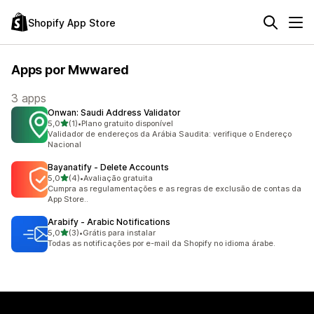
Shopify App Store
Apps por Mwwared
3 apps
Onwan: Saudi Address Validator
de 5 estrelas
5,0
(1)
•
Plano gratuito disponível
1 avaliações ao todo
Validador de endereços da Arábia Saudita: verifique o Endereço
Nacional
Bayanatify ‑ Delete Accounts
de 5 estrelas
5,0
(4)
•
Avaliação gratuita
4 avaliações ao todo
Cumpra as regulamentações e as regras de exclusão de contas da
App Store..
Arabify ‑ Arabic Notifications
de 5 estrelas
5,0
(3)
•
Grátis para instalar
3 avaliações ao todo
Todas as notificações por e-mail da Shopify no idioma árabe.