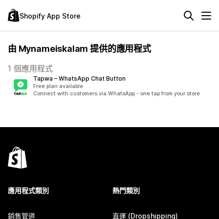
Shopify App Store
由 Mynameiskalam 提供的應用程式
1 個應用程式
Tapwa – WhatsApp Chat Button
Free plan available
Connect with customers via WhatsApp - one tap from your store
應用程式類別
熱門類別
銷售管道
直運 (Dropshipping)