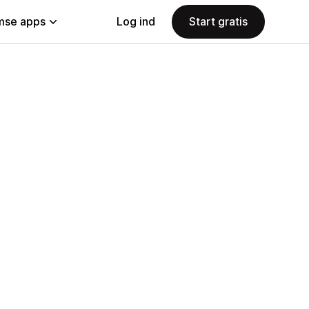
se apps
Log ind
Start gratis