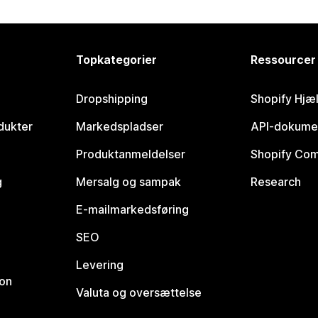
Topkategorier
Ressourcer
Dropshipping
Shopify Hjæ
dukter
Markedspladser
API-dokume
Produktanmeldelser
Shopify Co
g
Mersalg og sampak
Research
E-mailmarkedsføring
SEO
Levering
ion
Valuta og oversættelse