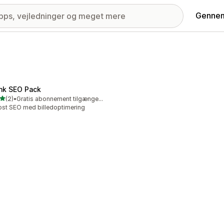
Gennem
nk SEO Pack
ud af 5 stjerner
(2)
•
Gratis abonnement tilgængeligt
nmeldelser i alt
st SEO med billedoptimering