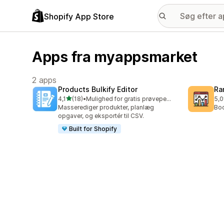
Shopify App Store
Apps fra myappsmarket
2 apps
Products Bulkify Editor
Ra
ud af 5 stjerner
4,1
(18)
•
Mulighed for gratis prøveperiode
5,0
18 anmeldelser i alt
2 a
Masserediger produkter, planlæg
Boo
opgaver, og eksportér til CSV.
Built for Shopify