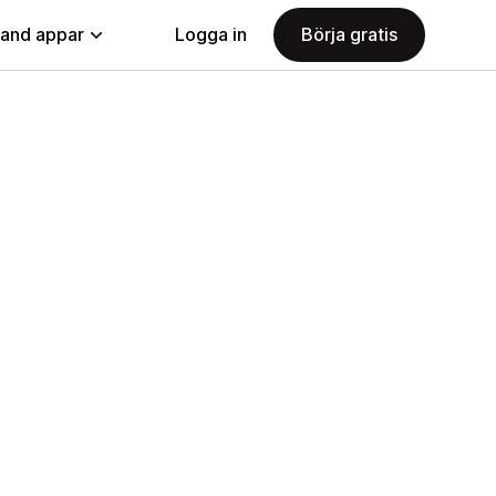
land appar
Logga in
Börja gratis