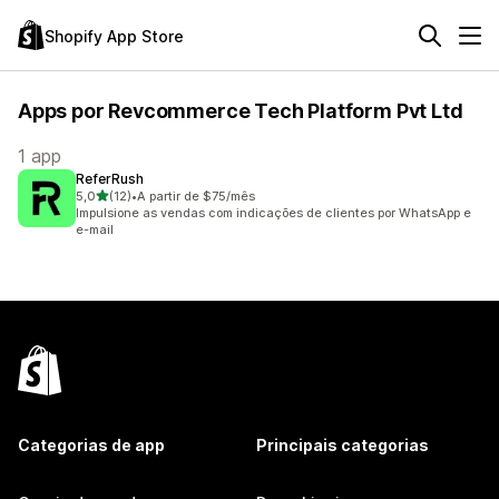
Shopify App Store
Apps por Revcommerce Tech Platform Pvt Ltd
1 app
ReferRush
de 5 estrelas
5,0
(12)
•
A partir de $75/mês
12 avaliações ao todo
Impulsione as vendas com indicações de clientes por WhatsApp e
e-mail
Categorias de app
Principais categorias