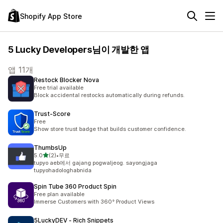
Shopify App Store
5 Lucky Developers님이 개발한 앱
앱 11개
Restock Blocker Nova
Free trial available
Block accidental restocks automatically during refunds.
Trust‑Score
Free
Show store trust badge that builds customer confidence.
ThumbsUp
별 5개 중
5.0
(2)
•
무료
총 리뷰 2개
tupyo aeb에서 gajang pogwaljeog. sayongjaga
tupyohadologhabnida
Spin Tube 360 Product Spin
Free plan available
Immerse Customers with 360° Product Views
5LuckyDEV ‑ Rich Snippets