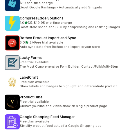
$19 one-time charge
Boost Google Rankings - Automatically add Snippets
CompressEdge Solutions
별 5개 중
1.0
(2)
•
$19.95 one-time charge
총 리뷰 2개
Boost store speed and SEO by compressing and resizing images
Rothco Product Import and Sync
별 5개 중
5.0
(2)
•
Free trial available
총 리뷰 2개
Auto sync data from Rothco and import to your store
Lucky Forms
Free trial available
The Most Comprehensive Form Builder: Contact/Poll/Multi-Step
LabelCraft
Free plan available
Show labels and badges to highlight and differentiate product
ProductTube
Free trial available
Custom youtube and Video show on single product page.
Google Shopping Feed Manager
Free plan available
Simplify product feed setup for Google Shopping ads