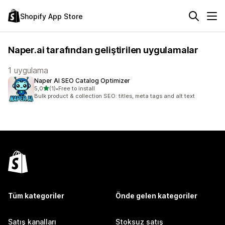
Shopify App Store
Naper.ai tarafından geliştirilen uygulamalar
1 uygulama
Naper AI SEO Catalog Optimizer
5 yıldız üzerinden
5,0
(1)
•
Free to install
toplam 1 değerlendirme
Bulk product & collection SEO: titles, meta tags and alt text
Tüm kategoriler
Önde gelen kategoriler
Satış kanalları
Stoksuz satış