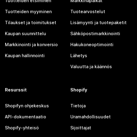
Tuotteiden etsiminen
Markkinapaikat
Tuotteiden myyminen
Tuotearvostelut
Tilaukset ja toimitukset
Lisämyynti ja tuotepaketit
Kaupan suunnittelu
Sähköpostimarkkinointi
Markkinointi ja konversio
Hakukoneoptimointi
Kaupan hallinnointi
Lähetys
Valuutta ja käännös
Resurssit
Shopify
Shopifyn ohjekeskus
Tietoja
API-dokumentaatio
Uramahdollisuudet
Shopify-yhteisö
Sijoittajat