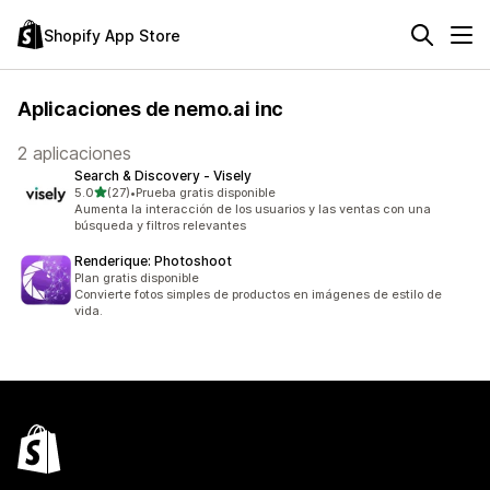
Shopify App Store
Aplicaciones de nemo.ai inc
2 aplicaciones
Search & Discovery ‑ Visely
de 5 estrellas
5.0
(27)
•
Prueba gratis disponible
27 reseñas en total
Aumenta la interacción de los usuarios y las ventas con una
búsqueda y filtros relevantes
Renderique: Photoshoot
Plan gratis disponible
Convierte fotos simples de productos en imágenes de estilo de
vida.