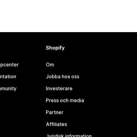
Shopify
lpcenter
Om
ntation
Jobba hos oss
mmunity
Investerare
Press och media
Partner
Affiliates
Juridisk information