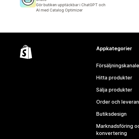
Gör butiken upptäckbar i ChatGPT och
AI med Catalog Optimizer
Appkategorier
Försäljningskanale
Hitta produkter
Sälja produkter
Order och leveran
Butiksdesign
Marknadsföring o
konvertering