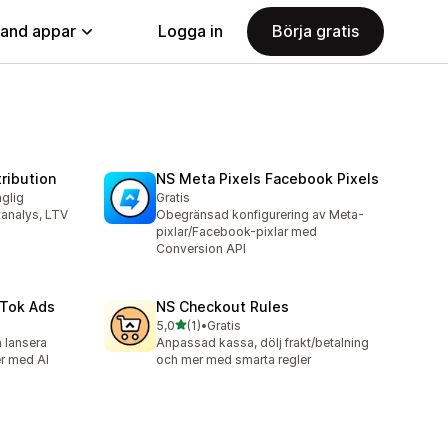
land appar
Logga in
Börja gratis
ribution
NS Meta Pixels Facebook Pixels
nglig
Gratis
analys, LTV
Obegränsad konfigurering av Meta-
pixlar/Facebook-pixlar med
Conversion API
kTok Ads
NS Checkout Rules
av 5 stjärnor
5,0
(1)
•
Gratis
1 recensioner totalt
h lansera
Anpassad kassa, dölj frakt/betalning
r med AI
och mer med smarta regler