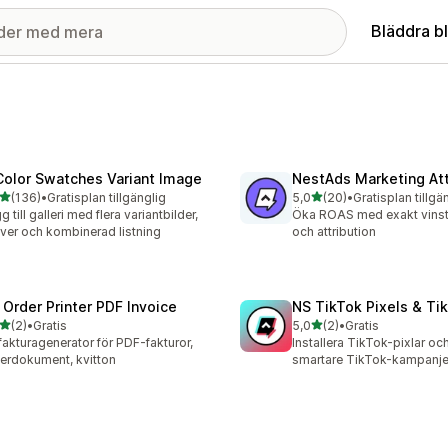
Bläddra b
Color Swatches Variant Image
NestAds Marketing Att
av 5 stjärnor
av 5 stjärnor
(136)
•
Gratisplan tillgänglig
5,0
(20)
•
Gratisplan tillgä
 recensioner totalt
20 recensioner totalt
g till galleri med flera variantbilder,
Öka ROAS med exakt vinst
ver och kombinerad listning
och attribution
 Order Printer PDF Invoice
NS TikTok Pixels & Ti
av 5 stjärnor
av 5 stjärnor
(2)
•
Gratis
5,0
(2)
•
Gratis
ecensioner totalt
2 recensioner totalt
fakturagenerator för PDF-fakturor,
Installera TikTok-pixlar oc
erdokument, kvitton
smartare TikTok-kampanje