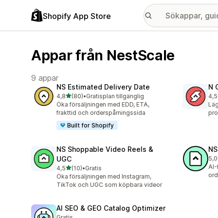
Shopify App Store
Appar från NestScale
9 appar
NS Estimated Delivery Date
N 
av 5 stjärnor
4,8
(80)
•
Gratisplan tillgänglig
4,5
80 recensioner totalt
136
Öka försäljningen med EDD, ETA,
Läg
frakttid och orderspårningssida
pro
Built for Shopify
NS Shoppable Video Reels &
NS
UGC
5,0
2 r
AI-
av 5 stjärnor
4,5
(10)
•
Gratis
10 recensioner totalt
ord
Öka försäljningen med Instagram,
TikTok och UGC som köpbara videor
AI SEO & GEO Catalog Optimizer
Gratis