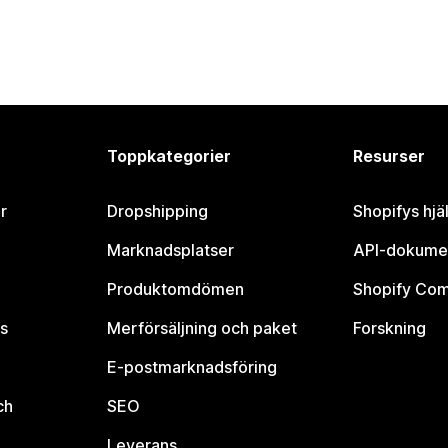
Toppkategorier
Resurser
r
Dropshipping
Shopifys hjä
Marknadsplatser
API-dokume
Produktomdömen
Shopify Co
s
Merförsäljning och paket
Forskning
E-postmarknadsföring
ch
SEO
Leverans