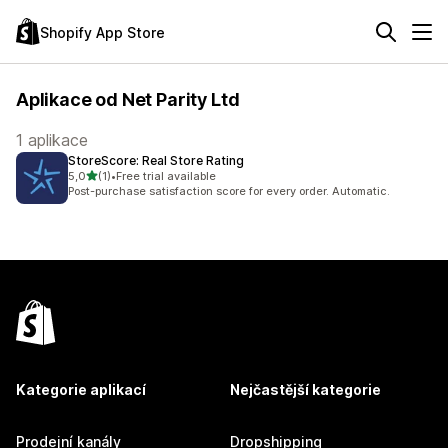
Shopify App Store
Aplikace od Net Parity Ltd
1 aplikace
StoreScore: Real Store Rating
z 5 hvězd
5,0
(1)
•
Free trial available
Celkový počet recenzí: 1
Post-purchase satisfaction score for every order. Automatic.
Kategorie aplikací
Nejčastější kategorie
Prodejní kanály
Dropshipping