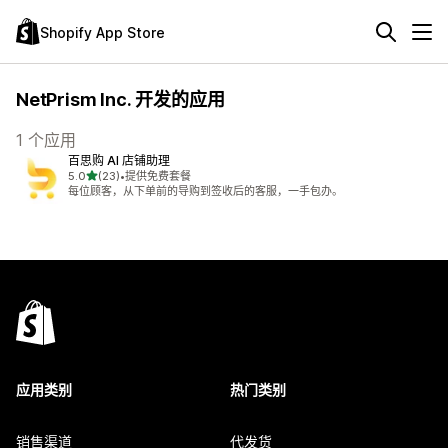
Shopify App Store
NetPrism Inc. 开发的应用
1 个应用
百思购 AI 店铺助理
星（满分 5 星）
5.0
(23)
•
提供免费套餐
总共 23 条评论
每位顾客，从下单前的导购到签收后的客服，一手包办。
应用类别
热门类别
销售渠道
代发货