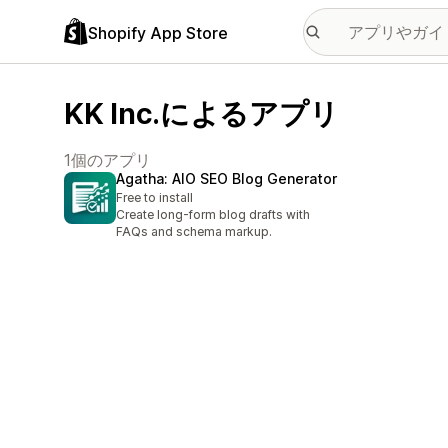
Shopify App Store
KK Inc.によるアプリ
1個のアプリ
Agatha: AIO SEO Blog Generator
Free to install
Create long-form blog drafts with
FAQs and schema markup.